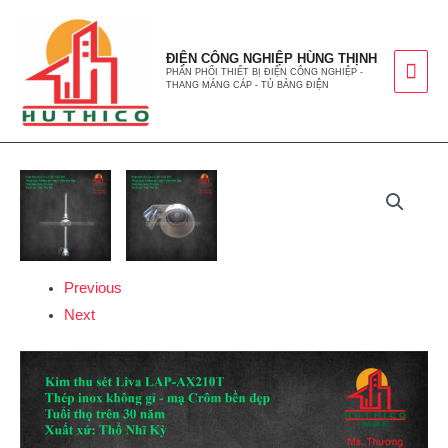
ĐIỆN CÔNG NGHIỆP HÙNG THỊNH
PHÂN PHỐI THIẾT BỊ ĐIỆN CÔNG NGHIỆP -
THANG MÁNG CÁP - TỦ BẢNG ĐIỆN
Previous
Next