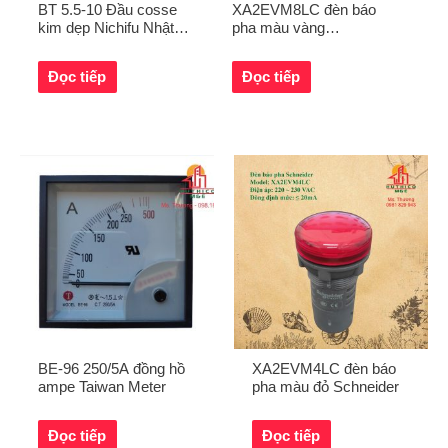
BT 5.5-10 Đầu cosse
XA2EVM8LC đèn báo
kim dẹp Nichifu Nhật
pha màu vàng
Bản
Schneider
Đọc tiếp
Đọc tiếp
BE-96 250/5A đồng hồ
XA2EVM4LC đèn báo
ampe Taiwan Meter
pha màu đỏ Schneider
Đọc tiếp
Đọc tiếp