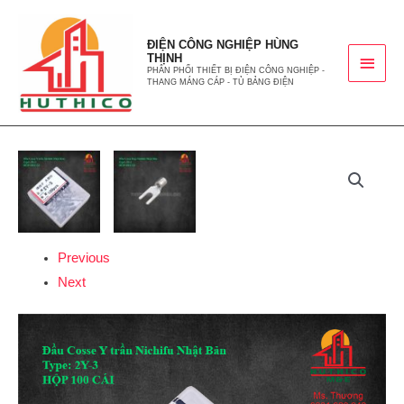
ĐIỆN CÔNG NGHIỆP HÙNG
THỊNH
PHÂN PHỐI THIẾT BỊ ĐIỆN CÔNG NGHIỆP -
THANG MÁNG CÁP - TỦ BẢNG ĐIỆN
Previous
Next