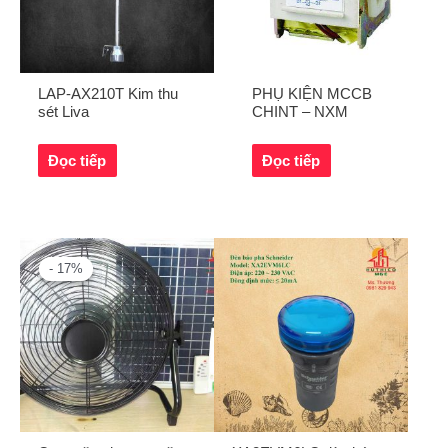
LAP-AX210T Kim thu
PHỤ KIỆN MCCB
sét Liva
CHINT – NXM
Đọc tiếp
Đọc tiếp
- 17%
- 17%