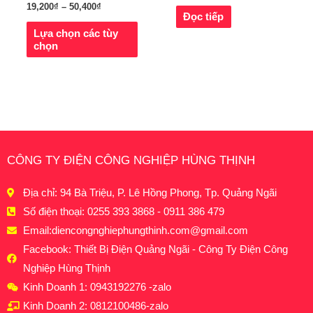
19,200
₫
–
50,400
₫
Đọc tiếp
Lựa chọn các tùy
chọn
CÔNG TY ĐIỆN CÔNG NGHIỆP HÙNG THỊNH
Địa chỉ: 94 Bà Triệu, P. Lê Hồng Phong, Tp. Quảng Ngãi
Số điện thoại: 0255 393 3868 - 0911 386 479
Email:
diencongnghiephungthinh.com@gmail.com
Facebook: Thiết Bị Điện Quảng Ngãi - Công Ty Điện Công
Nghiệp Hùng Thịnh
Kinh Doanh 1: 0943192276 -zalo
Kinh Doanh 2: 0812100486-zalo