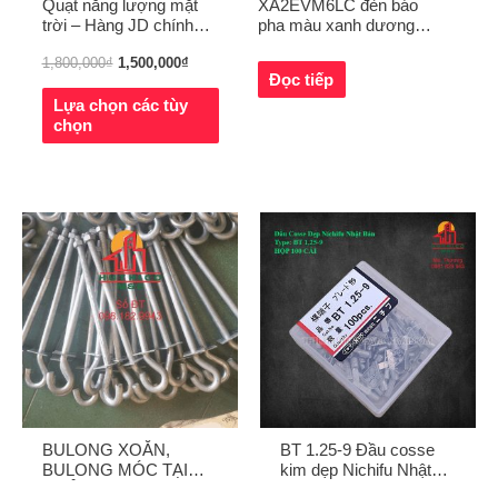
Quạt năng lượng mặt
XA2EVM6LC đèn báo
trời – Hàng JD chính
pha màu xanh dương
hãng
Schneider
1,800,000
₫
1,500,000
₫
Đọc tiếp
Lựa chọn các tùy
chọn
BULONG XOẮN,
BT 1.25-9 Đầu cosse
BULONG MÓC TẠI
kim dẹp Nichifu Nhật
QUẢNG NGÃI
Bản