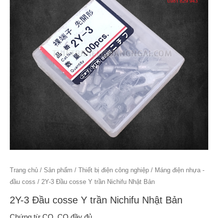
Trang chủ
/
Sản phẩm
/
Thiết bị điện công nghiệp
/
Máng điện nhựa -
đầu coss
/ 2Y-3 Đầu cosse Y trần Nichifu Nhật Bản
2Y-3 Đầu cosse Y trần Nichifu Nhật Bản
Chứng từ CO, CQ đầy đủ