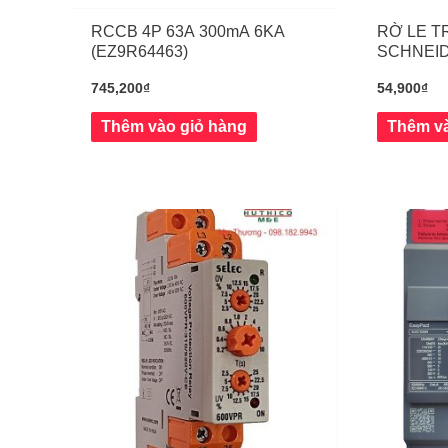
RCCB 4P 63A 300mA 6KA
RỜ LE T
(EZ9R64463)
SCHNEID
NGÃI
745,200
₫
54,900
₫
Thêm vào giỏ hàng
Thêm và