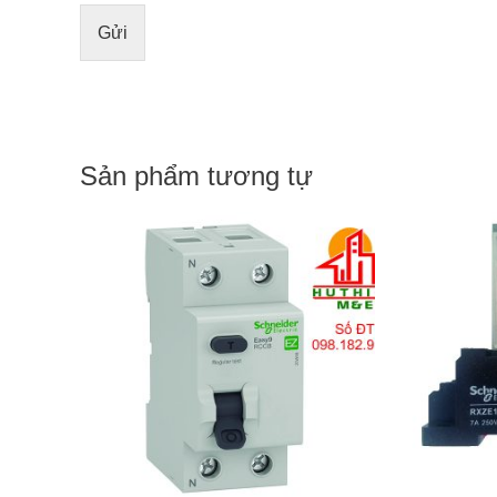
g
Gửi
t
i
n
n
h
ắ
n
Sản phẩm tương tự