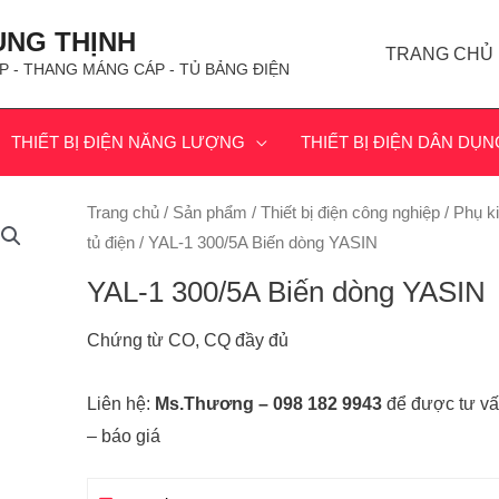
ÙNG THỊNH
TRANG CHỦ
P - THANG MÁNG CÁP - TỦ BẢNG ĐIỆN
THIẾT BỊ ĐIỆN NĂNG LƯỢNG
THIẾT BỊ ĐIỆN DÂN DỤN
Trang chủ
/
Sản phẩm
/
Thiết bị điện công nghiệp
/
Phụ k
tủ điện
/ YAL-1 300/5A Biến dòng YASIN
YAL-1 300/5A Biến dòng YASIN
Chứng từ CO, CQ đầy đủ
Liên hệ:
Ms.Thương – 098 182 9943
để được tư v
– báo giá