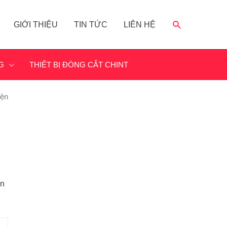
GIỚI THIỆU
TIN TỨC
LIÊN HỆ
G
THIẾT BỊ ĐÓNG CẮT CHINT
iện
ấn