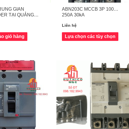
RUNG GIAN
ABN203C MCCB 3P 100…
ER TẠI QUẢNG
250A 30kA
Liên hệ
o giỏ hàng
Lựa chọn các tùy chọn