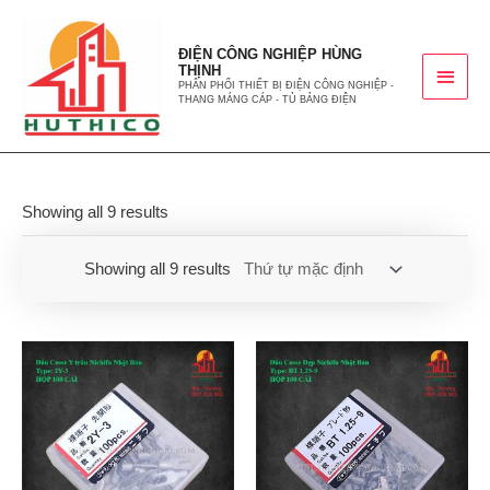
ĐIỆN CÔNG NGHIỆP HÙNG
THỊNH
PHÂN PHỐI THIẾT BỊ ĐIỆN CÔNG NGHIỆP -
THANG MÁNG CÁP - TỦ BẢNG ĐIỆN
Showing all 9 results
Showing all 9 results