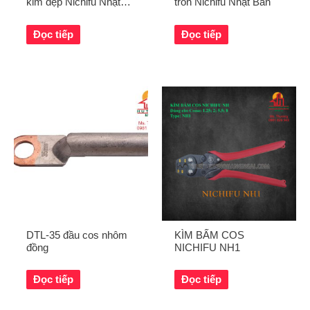
kim dẹp Nichifu Nhật
tròn Nichifu Nhật Bản
Bản
Đọc tiếp
Đọc tiếp
DTL-35 đầu cos nhôm
KÌM BẤM COS
đồng
NICHIFU NH1
Đọc tiếp
Đọc tiếp