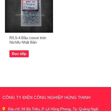
R5.5-4 Đầu cosse tròn
Nichifu Nhật Bản
Đọc tiếp
CÔNG TY ĐIỆN CÔNG NGHIỆP HÙNG THỊNH
Địa chỉ: 94 Bà Triệu, P. Lê Hồng Phong, Tp. Quảng Ngãi