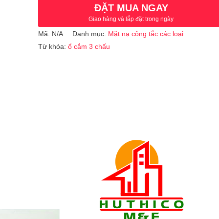
ĐẶT MUA NGAY
Giao hàng và lắp đặt trong ngày
Mã:
N/A
Danh mục:
Mặt nạ công tắc các loại
Từ khóa:
ổ cắm 3 chấu