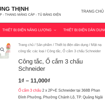
ÙNG THỊNH
TRANG CHỦ
P - THANG MÁNG CÁP - TỦ BẢNG ĐIỆN
THIẾT BỊ ĐIỆN NĂNG LƯỢNG
THIẾT BỊ ĐIỆN DÂN DỤN
Trang chủ
/
Sản phẩm
/
Thiết bị điện dân dụng
/
Mặt nạ
công tắc các loại
/ Công tắc, Ổ cắm 3 chấu Schneider
Công tắc, Ổ cắm 3 chấu
Schneider
1
₫
–
11,000
₫
Ổ cắm 3 chấu
2 x 2P+E Schneider tại 368B Phan
Đình Phường, Phường Chánh Lộ, TP. Quảng Ngãi