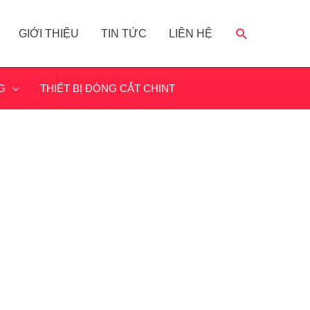
GIỚI THIỆU
TIN TỨC
LIÊN HỆ
G
THIẾT BỊ ĐÓNG CẮT CHINT