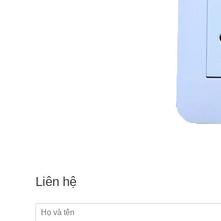
Liên hệ
N
a