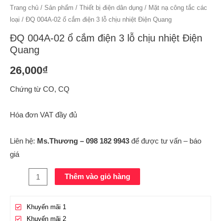
Trang chủ
/
Sản phẩm
/
Thiết bị điện dân dụng
/
Mặt nạ công tắc các
loại
/ ĐQ 004A-02 ổ cắm điện 3 lỗ chịu nhiệt Điện Quang
ĐQ 004A-02 ổ cắm điện 3 lỗ chịu nhiệt Điện
Quang
26,000
₫
Chứng từ CO, CQ
Hóa đơn VAT đầy đủ
Liên hệ:
Ms.Thương – 098 182 9943
để được tư vấn – báo
giá
Thêm vào giỏ hàng
Khuyến mãi 1
Khuyến mãi 2