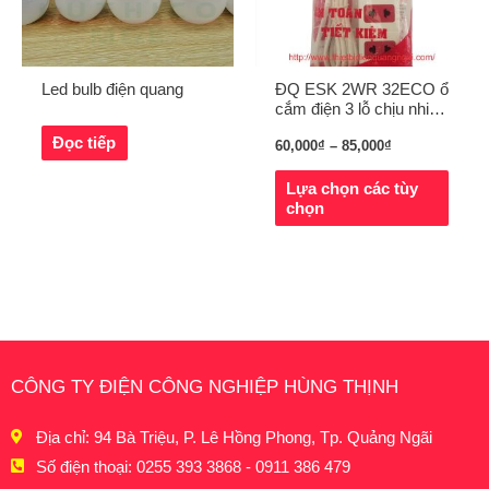
Led bulb điện quang
ĐQ ESK 2WR 32ECO ổ
cắm điện 3 lỗ chịu nhiệt
Điện Quang
Đọc tiếp
60,000
₫
–
85,000
₫
Lựa chọn các tùy
chọn
CÔNG TY ĐIỆN CÔNG NGHIỆP HÙNG THỊNH
Địa chỉ: 94 Bà Triệu, P. Lê Hồng Phong, Tp. Quảng Ngãi
Số điện thoại: 0255 393 3868 - 0911 386 479