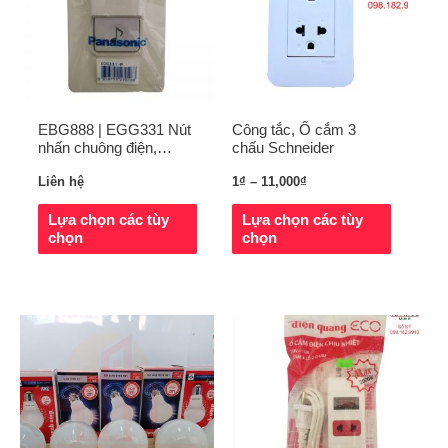
EBG888 | EGG331 Nút
Công tắc, Ổ cắm 3
nhấn chuông điện,
chấu Schneider
chuông điện Panasonic
Liên hệ
1
₫
–
11,000
₫
Lựa chọn các tùy
Lựa chọn các tùy
chọn
chọn