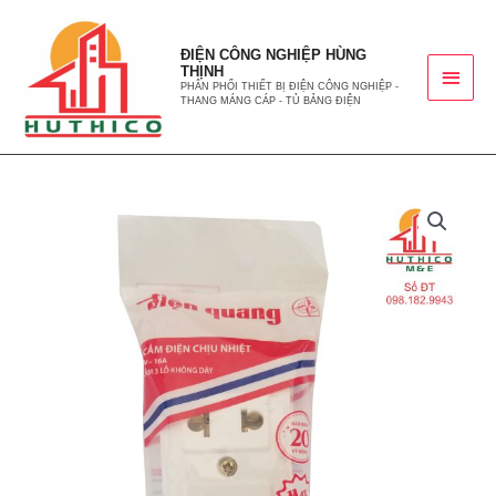
ĐIỆN CÔNG NGHIỆP HÙNG
THỊNH
PHÂN PHỐI THIẾT BỊ ĐIỆN CÔNG NGHIỆP -
THANG MÁNG CÁP - TỦ BẢNG ĐIỆN