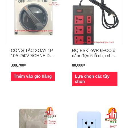
CÔNG TẮC XOAY 1P
ĐQ ESK 2WR 6ECO ổ
10A 250V SCHNEIDER
cắm điện 6 lỗ chịu nhiệt
(S56SW110GY)
Điện Quang
398,700
₫
80,000
₫
Thêm vào giỏ hàng
Lựa chọn các tùy
chọn