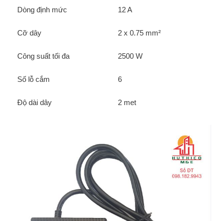
Dòng định mức
12 A
Cỡ dây
2 x 0.75 mm²
Công suất tối đa
2500 W
Số lỗ cắm
6
Độ dài dây
2 met