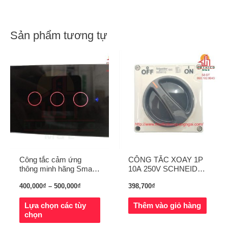
Sản phẩm tương tự
Công tắc cảm ứng
CÔNG TẮC XOAY 1P
thông minh hãng Smart
10A 250V SCHNEIDER
Life
(S56SW110GY)
400,000
₫
–
500,000
₫
398,700
₫
Lựa chọn các tùy
Thêm vào giỏ hàng
chọn