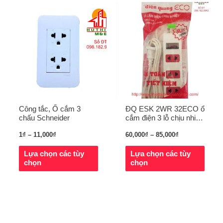
Công tắc, Ổ cắm 3
ĐQ ESK 2WR 32ECO ổ
chấu Schneider
cắm điện 3 lỗ chịu nhiệt
Điện Quang
1
₫
–
11,000
₫
60,000
₫
–
85,000
₫
Lựa chọn các tùy
Lựa chọn các tùy
chọn
chọn