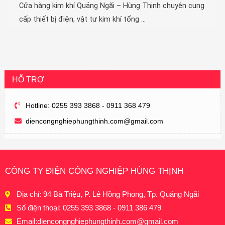
Cửa hàng kim khí Quảng Ngãi – Hùng Thịnh chuyên cung
cấp thiết bị điện, vật tư kim khí tổng ...
HỖ TRỢ
Hotline: 0255 393 3868 - 0911 368 479
diencongnghiephungthinh.com@gmail.com
CÔNG TY ĐIỆN CÔNG NGHIỆP HÙNG THỊNH
Địa chỉ: 94 Bà Triệu, P. Lê Hồng Phong, Tp. Quảng Ngãi
Số điện thoại: 0255 393 3868 - 0911 386 479
Email:
diencongnghiephungthinh.com@gmail.com