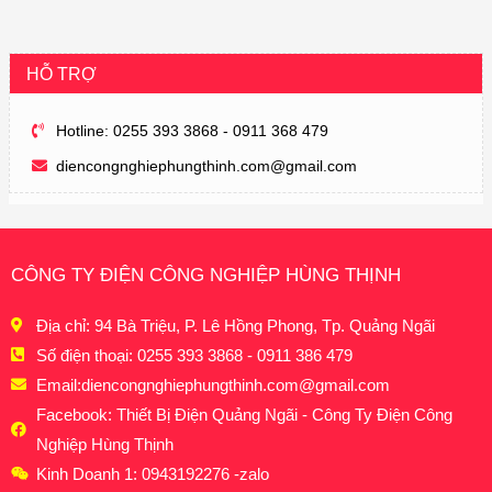
HỖ TRỢ
Hotline: 0255 393 3868 - 0911 368 479
diencongnghiephungthinh.com@gmail.com
CÔNG TY ĐIỆN CÔNG NGHIỆP HÙNG THỊNH
Địa chỉ: 94 Bà Triệu, P. Lê Hồng Phong, Tp. Quảng Ngãi
Số điện thoại: 0255 393 3868 - 0911 386 479
Email:
diencongnghiephungthinh.com@gmail.com
Facebook: Thiết Bị Điện Quảng Ngãi - Công Ty Điện Công
Nghiệp Hùng Thịnh
Kinh Doanh 1: 0943192276 -zalo