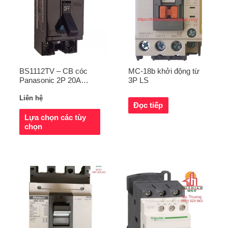
BS1112TV – CB cóc
MC-18b khởi động từ
Panasonic 2P 20A
3P LS
240VAC
Liên hệ
Đọc tiếp
Lựa chọn các tùy
chọn