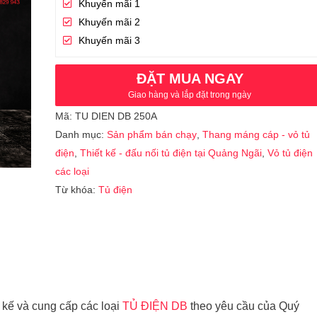
Khuyến mãi 1
Khuyến mãi 2
Khuyến mãi 3
ĐẶT MUA NGAY
Giao hàng và lắp đặt trong ngày
Mã:
TU DIEN DB 250A
Danh mục:
Sản phẩm bán chạy
,
Thang máng cáp - vỏ tủ
điện
,
Thiết kế - đấu nối tủ điện tại Quảng Ngãi
,
Vỏ tủ điện
các loại
Từ khóa:
Tủ điện
kế và cung cấp các loại
TỦ ĐIỆN DB
theo yêu cầu của Quý