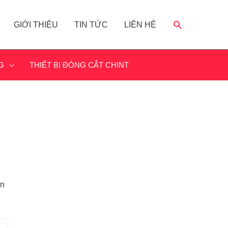
GIỚI THIỆU
TIN TỨC
LIÊN HỆ
G
THIẾT BỊ ĐÓNG CẮT CHINT
ấn