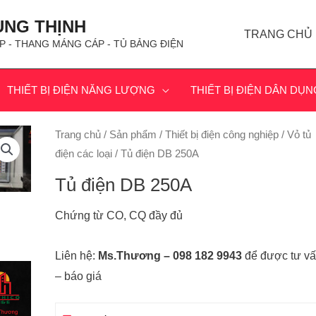
ÙNG THỊNH
TRANG CHỦ
P - THANG MÁNG CÁP - TỦ BẢNG ĐIỆN
THIẾT BỊ ĐIỆN NĂNG LƯỢNG
THIẾT BỊ ĐIỆN DÂN DỤN
Trang chủ
/
Sản phẩm
/
Thiết bị điện công nghiệp
/
Vỏ tủ
điện các loại
/ Tủ điện DB 250A
Tủ điện DB 250A
Chứng từ CO, CQ đầy đủ
Liên hệ:
Ms.Thương – 098 182 9943
để được tư v
– báo giá