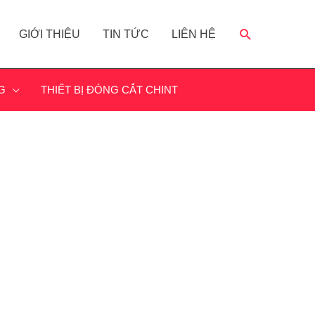
GIỚI THIỆU
TIN TỨC
LIÊN HỆ
G
THIẾT BỊ ĐÓNG CẮT CHINT