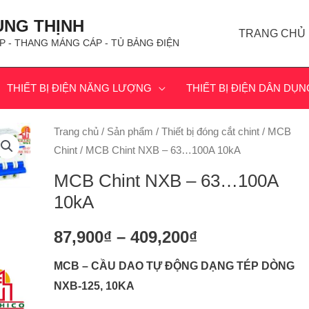
ÙNG THỊNH
TRANG CHỦ
P - THANG MÁNG CÁP - TỦ BẢNG ĐIỆN
THIẾT BỊ ĐIỆN NĂNG LƯỢNG
THIẾT BỊ ĐIỆN DÂN DỤN
Trang chủ
/
Sản phẩm
/
Thiết bị đóng cắt chint
/
MCB
Chint
/ MCB Chint NXB – 63…100A 10kA
MCB Chint NXB – 63…100A
10kA
87,900
₫
–
409,200
₫
MCB – CẦU DAO TỰ ĐỘNG DẠNG TÉP DÒNG
NXB-125, 10KA