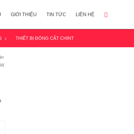
Ủ
GIỚI THIỆU
TIN TỨC
LIÊN HỆ
G
THIẾT BỊ ĐÓNG CẮT CHINT
ần
kW
n