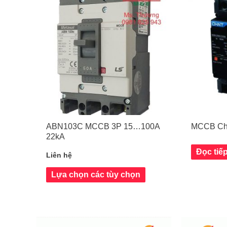
ABN103C MCCB 3P 15…100A
MCCB Chi
22kA
Đọc tiế
Liên hệ
Lựa chọn các tùy chọn