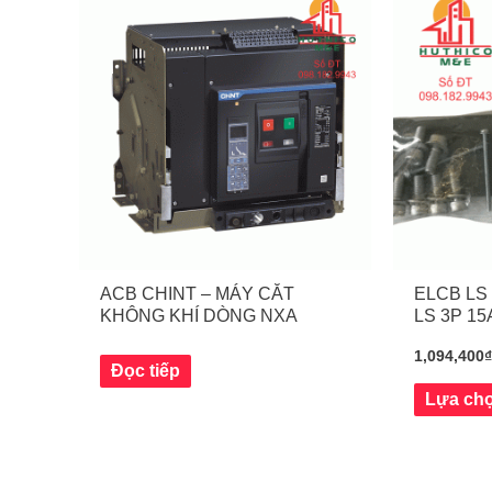
ACB CHINT – MÁY CẮT
ELCB LS 
KHÔNG KHÍ DÒNG NXA
LS 3P 15
NGÃI
1,094,400
Đọc tiếp
Lựa chọ