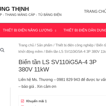
ÙNG THỊNH
TRANG CH
P - THANG MÁNG CÁP - TỦ BẢNG ĐIỆN
THIẾT BỊ ĐIỆN NĂNG LƯỢNG
THIẾT BỊ ĐIỆN DÂN DỤN
Trang chủ
/
Sản phẩm
/
Thiết bị điện công nghiệp
/
Biến t
khởi động mềm
/ Biến tần LS SV110iG5A-4 3P 380V 11
Biến tần LS SV110iG5A-4 3P
380V 11kW
Liên hệ Ms. Thương – 0981 829 943 để được tư vấ
– báo giá . Xin cảm ơn
Khuyến mãi 1