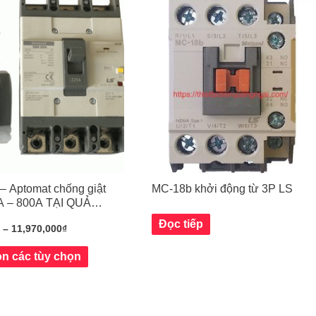
– Aptomat chống giật
MC-18b khởi động từ 3P LS
A – 800A TẠI QUẢNG
Đọc tiếp
₫
–
11,970,000
₫
n các tùy chọn