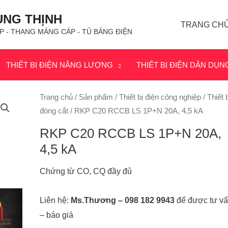
ÙNG THỊNH
TRANG CH
P - THANG MÁNG CÁP - TỦ BẢNG ĐIỆN
THIẾT BỊ ĐIỆN NĂNG LƯỢNG
THIẾT BỊ ĐIỆN DÂN DỤN
Trang chủ
/
Sản phẩm
/
Thiết bị điện công nghiệp
/
Thiết b
đóng cắt
/ RKP C20 RCCB LS 1P+N 20A, 4,5 kA
RKP C20 RCCB LS 1P+N 20A,
4,5 kA
Chứng từ CO, CQ đầy đủ
Liên hệ:
Ms.Thương – 098 182 9943
để được tư v
– báo giá