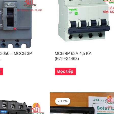
3050 – MCCB 3P
MCB 4P 63A 4,5 KA
A
(EZ9F34463)
p
Đọc tiếp
- 17%
- 17%