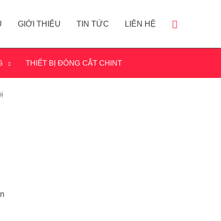
Ủ
GIỚI THIỆU
TIN TỨC
LIÊN HỆ
G
THIẾT BỊ ĐÓNG CẮT CHINT
ị
ấn