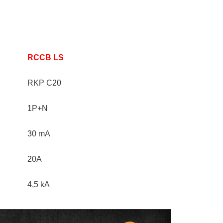
RCCB LS
RKP C20
1P+N
30 mA
20A
4,5 kA