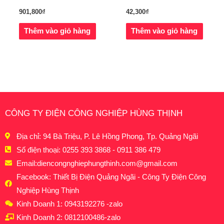
901,800
₫
42,300
₫
Thêm vào giỏ hàng
Thêm vào giỏ hàng
CÔNG TY ĐIỆN CÔNG NGHIỆP HÙNG THỊNH
Địa chỉ: 94 Bà Triệu, P. Lê Hồng Phong, Tp. Quảng Ngãi
Số điện thoại: 0255 393 3868 - 0911 386 479
Email:
diencongnghiephungthinh.com@gmail.com
Facebook: Thiết Bị Điện Quảng Ngãi - Công Ty Điện Công
Nghiệp Hùng Thịnh
Kinh Doanh 1: 0943192276 -zalo
Kinh Doanh 2: 0812100486-zalo