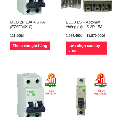
MCB 2P 10A 4,5 KA
ELCB LS – Aptomat
(EZ9F34210)
chống giật LS 3P 15A –
800A TẠI QUẢNG
121,500
₫
1,094,400
₫
–
11,970,000
₫
NGÃI
Thêm vào giỏ hàng
Lựa chọn các tùy
chọn