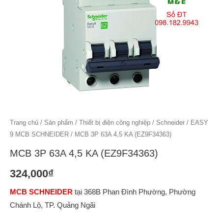
Trang chủ
/
Sản phẩm
/
Thiết bị điện công nghiệp
/
Schneider
/
EASY
9 MCB SCHNEIDER
/ MCB 3P 63A 4,5 KA (EZ9F34363)
MCB 3P 63A 4,5 KA (EZ9F34363)
324,000
₫
MCB SCHNEIDER
tại 368B Phan Đình Phường, Phường
Chánh Lộ, TP. Quảng Ngãi