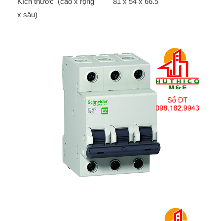
Kích thước (cao x rộng
81 x 54 x 66.5
x sâu)