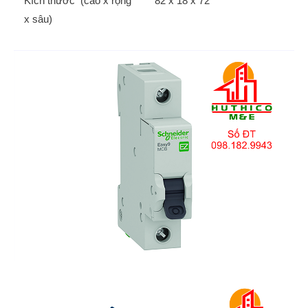
Kích thước (cao x rộng
82 x 18 x 72
x sâu)