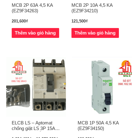
MCB 2P 63A 4,5 KA
MCB 2P 10A 4,5 KA
(EZ9F34263)
(EZ9F34210)
201,600
₫
121,500
₫
Thêm vào giỏ hàng
Thêm vào giỏ hàng
ELCB LS – Aptomat
MCB 1P 50A 4,5 KA
chống giật LS 3P 15A –
(EZ9F34150)
800A TẠI QUẢNG