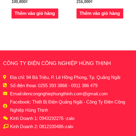
100,800
₫
216,000
₫
Thêm vào giỏ hàng
Thêm vào giỏ hàng
CÔNG TY ĐIỆN CÔNG NGHIỆP HÙNG THỊNH
Địa chỉ: 94 Bà Triệu, P. Lê Hồng Phong, Tp. Quảng Ngãi
Số điện thoại: 0255 393 3868 - 0911 386 479
Email:
diencongnghiephungthinh.com@gmail.com
Facebook: Thiết Bị Điện Quảng Ngãi - Công Ty Điện Công
Nghiệp Hùng Thịnh
Kinh Doanh 1: 0943192276 -zalo
Kinh Doanh 2: 0812100486-zalo