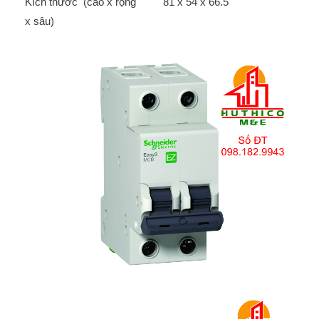
Kích thước (cao x rộng
81 x 54 x 66.5
x sâu)