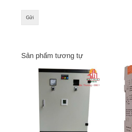
u
*
n
g
Gửi
t
i
n
n
h
ắ
n
Sản phẩm tương tự