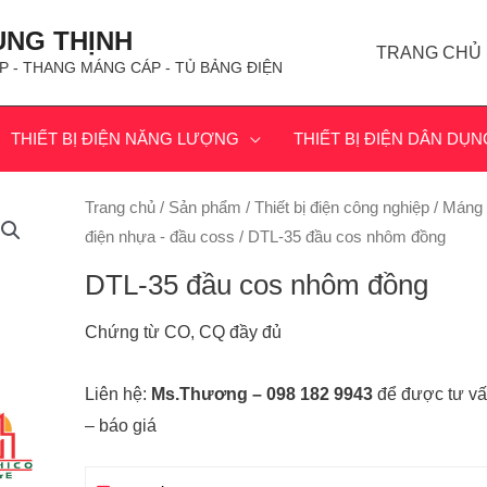
ÙNG THỊNH
TRANG CHỦ
P - THANG MÁNG CÁP - TỦ BẢNG ĐIỆN
THIẾT BỊ ĐIỆN NĂNG LƯỢNG
THIẾT BỊ ĐIỆN DÂN DỤN
Trang chủ
/
Sản phẩm
/
Thiết bị điện công nghiệp
/
Máng
điện nhựa - đầu coss
/ DTL-35 đầu cos nhôm đồng
DTL-35 đầu cos nhôm đồng
Chứng từ CO, CQ đầy đủ
Liên hệ:
Ms.Thương – 098 182 9943
để được tư v
– báo giá