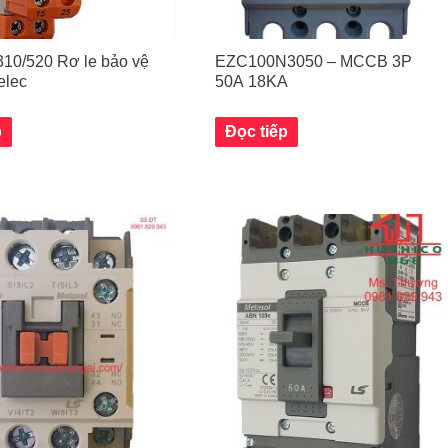
10/520 Rơ le bảo vệ
EZC100N3050 – MCCB 3P
elec
50A 18KA
p
Đọc tiếp