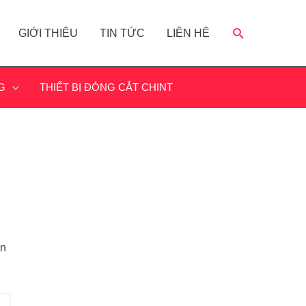
GIỚI THIỆU
TIN TỨC
LIÊN HỆ
G
THIẾT BỊ ĐÓNG CẮT CHINT
ấn