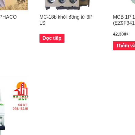
IPHACO
MC-18b khởi động từ 3P
MCB 1P 1
LS
(EZ9F341
42,300
₫
Đọc tiếp
Thêm và