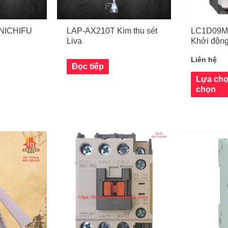
NICHIFU
LAP-AX210T Kim thu sét
LC1D09M7
Liva
Khởi động
Liên hệ
Đọc tiếp
Lựa chọ
chọn