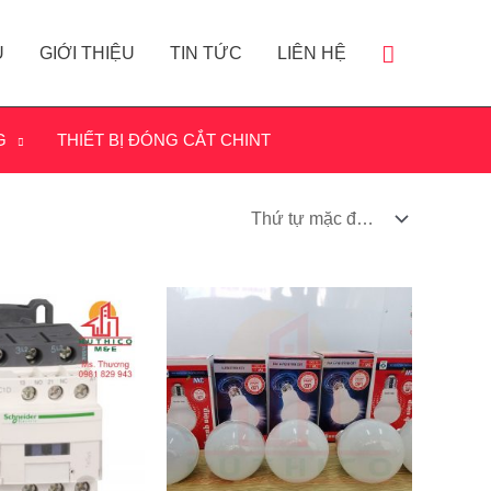
Ủ
GIỚI THIỆU
TIN TỨC
LIÊN HỆ
G
THIẾT BỊ ĐÓNG CẮT CHINT