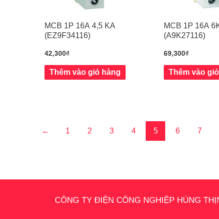
MCB 1P 16A 4,5 KA
MCB 1P 16A 6
(EZ9F34116)
(A9K27116)
42,300
₫
69,300
₫
Thêm vào giỏ hàng
Thêm vào gi
←
1
2
3
4
5
6
7
CÔNG TY ĐIỆN CÔNG NGHIỆP HÙNG THỊ