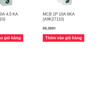
0A 4,5 KA
MCB 1P 10A 6KA
10)
(A9K27110)
69,300
₫
o giỏ hàng
Thêm vào giỏ hàng