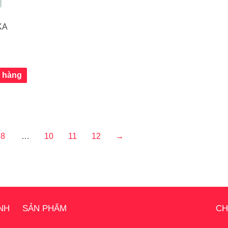
KA
ỏ hàng
8
…
10
11
12
→
NH
SẢN PHẨM
CH