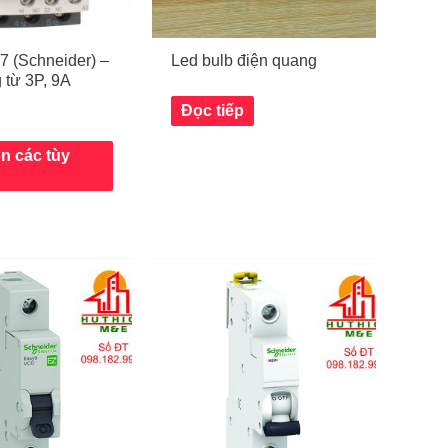
 (Schneider) –
Led bulb điện quang
 từ 3P, 9A
Đọc tiếp
n các tùy