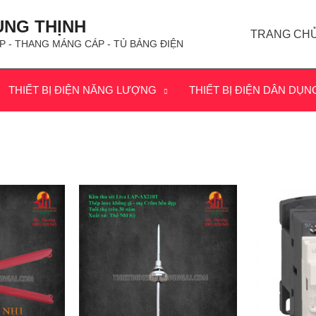
ÙNG THỊNH
TRANG CH
P - THANG MÁNG CÁP - TỦ BẢNG ĐIỆN
THIẾT BỊ ĐIỆN NĂNG LƯỢNG
THIẾT BỊ ĐIỆN DÂN DỤN