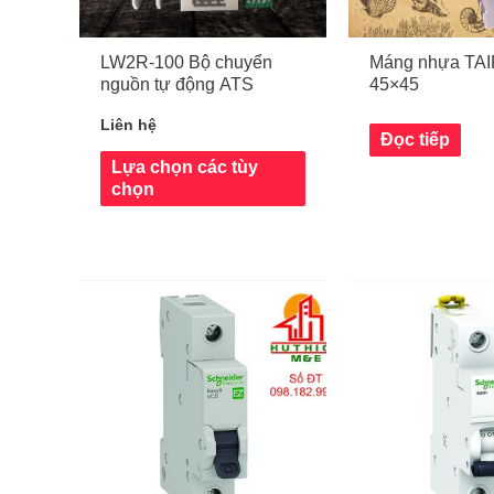
LW2R-100 Bộ chuyển
Máng nhựa TA
nguồn tự động ATS
45×45
Liên hệ
Đọc tiếp
Lựa chọn các tùy
chọn