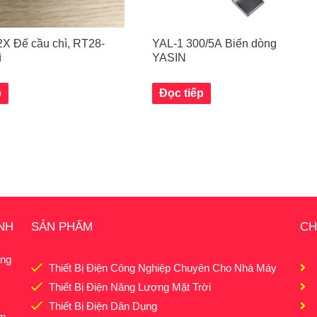
X Đế cầu chì, RT28-
YAL-1 300/5A Biến dòng
ì
YASIN
p
Đọc tiếp
NH
SẢN PHẨM
CH
ảng
Thiết Bị Điện Công Nghiệp Chuyên Cho Nhà Máy
Thiết Bị Điện Năng Lượng Mặt Trời
Thiết Bị Điện Dân Dụng
om