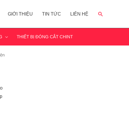
GIỚI THIỆU
TIN TỨC
LIÊN HỆ
G
THIẾT BỊ ĐÓNG CẮT CHINT
iện
ao
ợp