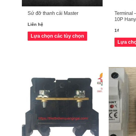
Sứ đỡ thanh cái Master
Terminal 
10P Hany
Liên hệ
1
₫
Lựa chọn các tùy chọn
Lựa chọ