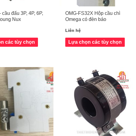
– cầu đấu 3P, 4P, 6P,
OMG-FS32X Hộp cầu chì
oung Nux
Omega có đèn báo
Liên hệ
n các tùy chọn
Lựa chọn các tùy chọn