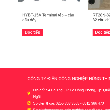
HYBT-15A Terminal tép – cầu
RT28N-32
đấu dây
32 cầu ch
Đọc tiếp
Đọc tiế
CÔNG TY ĐIỆN CÔNG NGHIỆP HÙNG THỊ
Địa chỉ: 94 Bà Triệu, P. Lê Hồng Phong, Tp. Qu
Ngãi
Số điện thoại: 0255 393 3868 - 0911 386 479
Email:
diencongnghiephungthinh.com@gmail.c