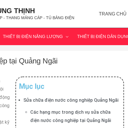
ÙNG THỊNH
TRANG CHỦ
P - THANG MÁNG CÁP - TỦ BẢNG ĐIỆN
THIẾT BỊ ĐIỆN NĂNG LƯỢNG
THIẾT BỊ ĐIỆN DÂN DỤN
ệp tại Quảng Ngãi
a
Mục lục
ội
 động
Sửa chữa điện nước công nghiệp Quảng Ngãi
 công
Các hạng mục trong dịch vụ sửa chữa
điện nước công nghiệp tại Quảng Ngãi
ật kỹ