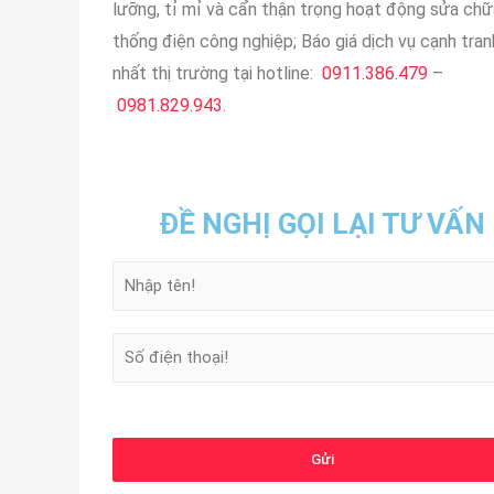
lưỡng, tỉ mỉ và cẩn thận trọng hoạt động sửa chữ
thống điện công nghiệp; Báo giá dịch vụ cạnh tran
nhất thị trường tại hotline:
0911.386.479
–
0981.829.943
.
ĐỀ NGHỊ GỌI LẠI TƯ VẤN
H
ọ
v
à
S
t
ố
ê
đ
n
i
ệ
n
Gửi
t