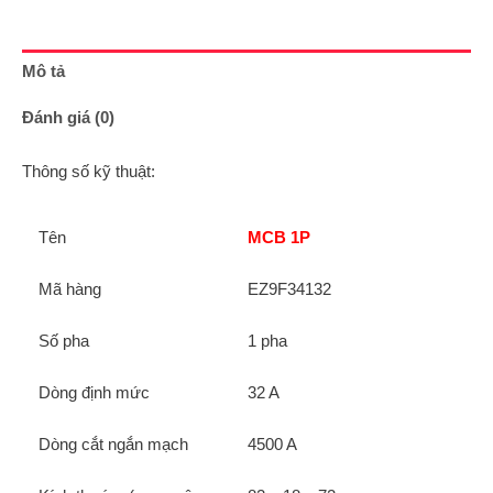
Mô tả
Đánh giá (0)
Thông số kỹ thuật:
Tên
MCB 1P
Mã hàng
EZ9F34132
Số pha
1 pha
Dòng định mức
32 A
Dòng cắt ngắn mạch
4500 A