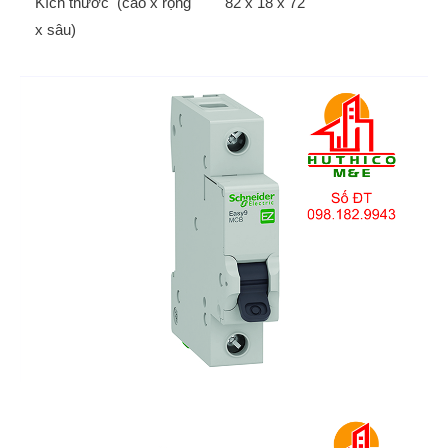
Kích thước (cao x rộng
82 x 18 x 72
x sâu)