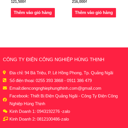
121,500
₫
216,000
₫
Thêm vào giỏ hàng
Thêm vào giỏ hàng
CÔNG TY ĐIỆN CÔNG NGHIỆP HÙNG THỊNH
Địa chỉ: 94 Bà Triệu, P. Lê Hồng Phong, Tp. Quảng Ngãi
Số điện thoại: 0255 393 3868 - 0911 386 479
Email:
diencongnghiephungthinh.com@gmail.com
Facebook: Thiết Bị Điện Quảng Ngãi - Công Ty Điện Công
Nghiệp Hùng Thịnh
Kinh Doanh 1: 0943192276 -zalo
Kinh Doanh 2: 0812100486-zalo