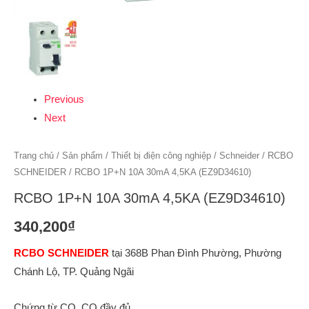
Previous
Next
Trang chủ
/
Sản phẩm
/
Thiết bị điện công nghiệp
/
Schneider
/
RCBO
SCHNEIDER
/ RCBO 1P+N 10A 30mA 4,5KA (EZ9D34610)
RCBO 1P+N 10A 30mA 4,5KA (EZ9D34610)
340,200
₫
RCBO SCHNEIDER
tại 368B Phan Đình Phường, Phường
Chánh Lộ, TP. Quảng Ngãi
Chứng từ CO, CQ đầy đủ