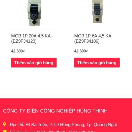
MCB 1P 20A 4,5 KA
MCB 1P 6A 4,5 KA
(EZ9F34120)
(EZ9F34106)
42,300
₫
42,300
₫
Thêm vào giỏ hàng
Thêm vào giỏ hàng
CÔNG TY ĐIỆN CÔNG NGHIỆP HÙNG THỊNH
Địa chỉ: 94 Bà Triệu, P. Lê Hồng Phong, Tp. Quảng Ngãi