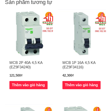
Sản phẩm tương tự
n
MCB 2P 40A 4,5 KA
MCB 1P 16A 4,5 KA
(EZ9F34240)
(EZ9F34116)
121,500
₫
42,300
₫
Thêm vào giỏ hàng
Thêm vào giỏ hàng