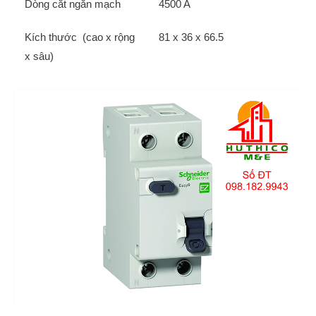
Dòng cắt ngắn mạch
4500 A
Kích thước (cao x rộng
81 x 36 x 66.5
x sâu)