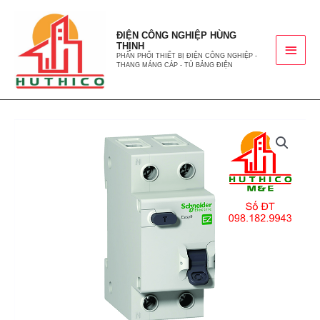
ĐIỆN CÔNG NGHIỆP HÙNG
THỊNH
PHÂN PHỐI THIẾT BỊ ĐIỆN CÔNG NGHIỆP -
THANG MÁNG CÁP - TỦ BẢNG ĐIỆN