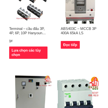
Terminal – cầu đấu 3P,
ABS403C – MCCB 3P
4P, 6P, 10P Hanyoung
400A 65kA LS
Nux
1
₫
Đọc tiếp
Lựa chọn các tùy
chọn