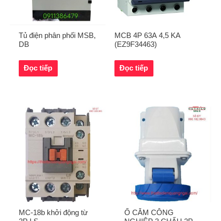
Tủ điện phân phối MSB,
MCB 4P 63A 4,5 KA
DB
(EZ9F34463)
Đọc tiếp
Đọc tiếp
MC-18b khởi động từ
Ổ CẮM CÔNG