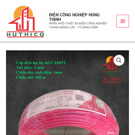
ĐIỆN CÔNG NGHIỆP HÙNG
THỊNH
PHÂN PHỐI THIẾT BỊ ĐIỆN CÔNG NGHIỆP -
THANG MÁNG CÁP - TỦ BẢNG ĐIỆN