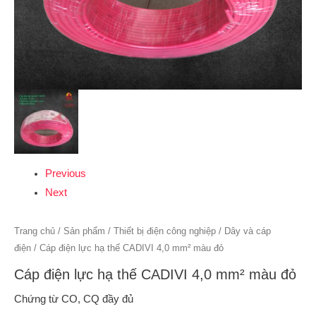
Previous
Next
Trang chủ
/
Sản phẩm
/
Thiết bị điện công nghiệp
/
Dây và cáp
điện
/ Cáp điện lực hạ thế CADIVI 4,0 mm² màu đỏ
Cáp điện lực hạ thế CADIVI 4,0 mm² màu đỏ
Chứng từ CO, CQ đầy đủ