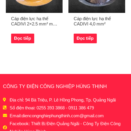
Cáp điện lực hạ thế
Cáp điện lực hạ thế
CADIVI 2×2.5 mm² màu
CADIVI 4,0 mm²
vàng
Đọc tiếp
Đọc tiếp
CÔNG TY ĐIỆN CÔNG NGHIỆP HÙNG THỊNH
Địa chỉ: 94 Bà Triệu, P. Lê Hồng Phong, Tp. Quảng Ngãi
Số điện thoại: 0255 393 3868 - 0911 386 479
Email:
diencongnghiephungthinh.com@gmail.com
Facebook: Thiết Bị Điện Quảng Ngãi - Công Ty Điện Công