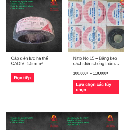
Cáp điện lực hạ thế
Nitto No 15 – Băng keo
CADIVI 1.5 mm²
cách điện chống thấm,
chịu nhiệt
100,000
₫
–
110,000
₫
Đọc tiếp
Lựa chọn các tùy
chọn