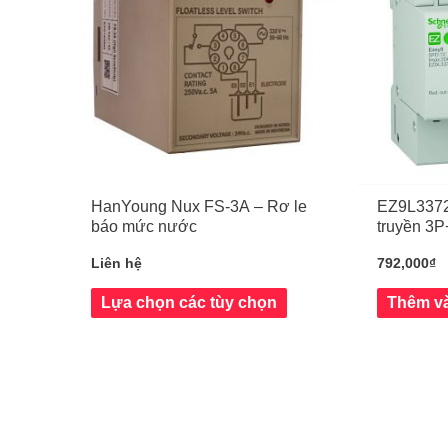
HanYoung Nux FS-3A – Rơ le
EZ9L33720
báo mức nước
truyền 3
Liên hệ
792,000
₫
Lựa chọn các tùy chọn
Thêm và