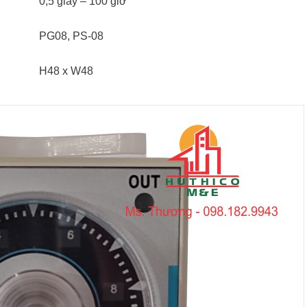
0,5 giây – 100 giờ
PG08, PS-08
H48 x W48