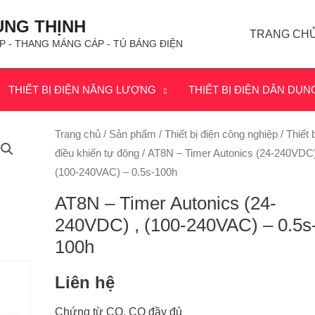
ÙNG THỊNH
TRANG CH
P - THANG MÁNG CÁP - TỦ BẢNG ĐIỆN
THIẾT BỊ ĐIỆN NĂNG LƯỢNG
THIẾT BỊ ĐIỆN DÂN DỤN
Trang chủ
/
Sản phẩm
/
Thiết bị điện công nghiệp
/
Thiết b
điều khiển tự động
/ AT8N – Timer Autonics (24-240VDC)
(100-240VAC) – 0.5s-100h
AT8N – Timer Autonics (24-
240VDC) , (100-240VAC) – 0.5s
100h
Liên hệ
Chứng từ CO, CQ đầy đủ