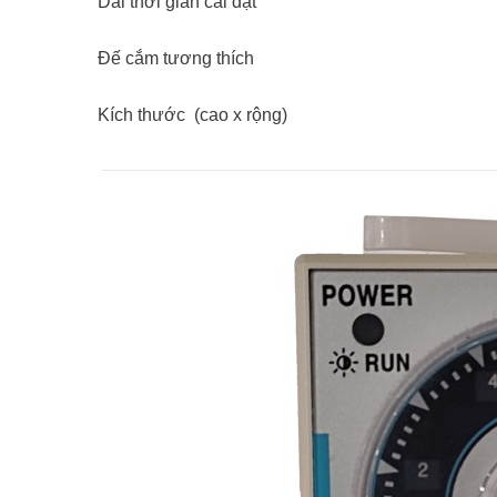
Dải thời gian cài đặt
Đế cắm tương thích
Kích thước (cao x rộng)