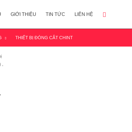
Ủ
GIỚI THIỆU
TIN TỨC
LIÊN HỆ
G
THIẾT BỊ ĐÓNG CẮT CHINT
ị
 ,
-