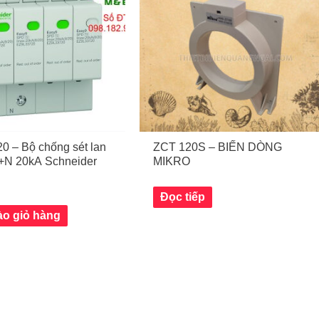
 – Bộ chống sét lan
ZCT 120S – BIẾN DÒNG
P+N 20kA Schneider
MIKRO
Đọc tiếp
o giỏ hàng