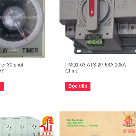
er 30 phút
FMQ1-63 ATS 2P 63A 10kA
AY
Chint
p
Đọc tiếp