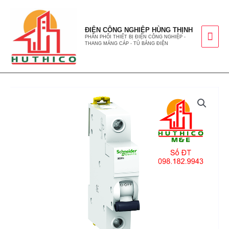
ĐIỆN CÔNG NGHIỆP HÙNG THỊNH
PHÂN PHỐI THIẾT BỊ ĐIỆN CÔNG NGHIỆP -
THANG MÁNG CÁP - TỦ BẢNG ĐIỆN