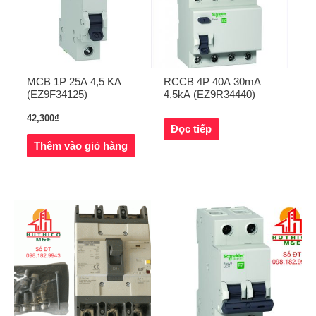
MCB 1P 25A 4,5 KA
RCCB 4P 40A 30mA
(EZ9F34125)
4,5kA (EZ9R34440)
42,300
₫
Đọc tiếp
Thêm vào giỏ hàng