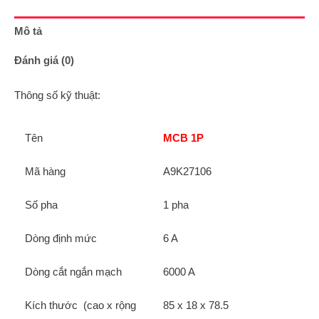
Mô tả
Đánh giá (0)
Thông số kỹ thuật:
Tên
MCB 1P
Mã hàng
A9K27106
Số pha
1 pha
Dòng định mức
6 A
Dòng cắt ngắn mạch
6000 A
Kích thước (cao x rộng
85 x 18 x 78.5