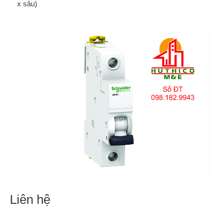
x sâu)
Liên hệ