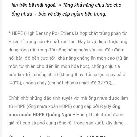
lên trên bề mặt ngoài -> Tăng khả năng chịu lực cho
ống nhựa + bảo vệ dây cáp ngầm bên trong.
* HDPE (High Density Poli Etilen), là hợp chất trùng phân từ
Etilen tỉ trọng cao + chất xúc tác. Đây là vật liệu được ứng
dụng rộng rãi trong đời sống hằng ngày với các đặc điểm
nổi bật: độ bền cực tốt, khả năng chống ăn mòn cao (từ ăn
mòn tự nhiên cho đến ăn mòn hóa học), chống chịu tia
cực tím tốt, chống nhiệt (không thay đổi áp lực ngay cả ở
-40°C), chống cháy (chỉ bắt cháy ở nhiệt độ 327°C),…
Chính nhờ những đặc tính tuyệt vời mà ống nhựa được làm
từ HDPE (ống nhựa xoắn HDPE) cung cấp bởi Đại lý
ống
nhựa xoắn HDPE Quảng Ngãi
– Hùng Thịnh được đánh
giá rất cao và phổ dụng rộng rãi trong sản xuất, xây dựng.