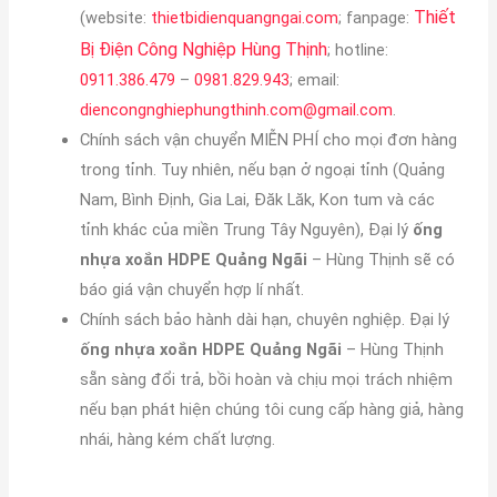
Thiết
(website:
thietbidienquangngai.com
; fanpage:
Bị Điện Công Nghiệp Hùng Thịnh
; hotline:
0911.386.479
–
0981.829.943
; email:
diencongnghiephungthinh.com@gmail.com
.
Chính sách vận chuyển MIỄN PHÍ cho mọi đơn hàng
trong tỉnh. Tuy nhiên, nếu bạn ở ngoại tỉnh (Quảng
Nam, Bình Định, Gia Lai, Đăk Lăk, Kon tum và các
tỉnh khác của miền Trung Tây Nguyên), Đại lý
ống
nhựa xoắn HDPE Quảng Ngãi
– Hùng Thịnh sẽ có
báo giá vận chuyển hợp lí nhất.
Chính sách bảo hành dài hạn, chuyên nghiệp. Đại lý
ống nhựa xoắn HDPE Quảng Ngãi
– Hùng Thịnh
sẵn sàng đổi trả, bồi hoàn và chịu mọi trách nhiệm
nếu bạn phát hiện chúng tôi cung cấp hàng giả, hàng
nhái, hàng kém chất lượng.