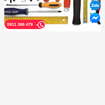
0911 386 479
Cửa hàng kim khí Quảng Ngãi phục vụ các dự
án, nhà máy tại KCN
Cửa hàng kim khí Quảng Ngãi – Hùng Thịnh chuyên cung
cấp thiết bị điện, vật tư kim khí tổng ...
HỖ TRỢ
Hotline: 0255 393 3868 - 0911 368 479