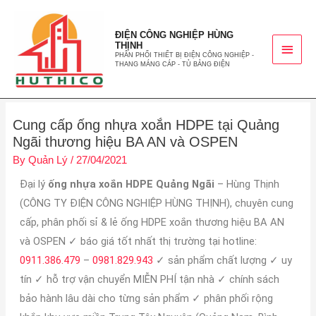
ĐIỆN CÔNG NGHIỆP HÙNG
THỊNH
PHÂN PHỐI THIẾT BỊ ĐIỆN CÔNG NGHIỆP -
THANG MÁNG CÁP - TỦ BẢNG ĐIỆN
Cung cấp ống nhựa xoắn HDPE tại Quảng
Ngãi thương hiệu BA AN và OSPEN
By
Quản Lý
/
27/04/2021
Đại lý
ống nhựa xoắn HDPE Quảng Ngãi
– Hùng Thịnh
(
CÔNG TY ĐIỆN CÔNG NGHIỆP HÙNG THỊNH)
, chuyên cung
cấp, phân phối sỉ & lẻ ống HDPE xoắn thương hiệu BA AN
và OSPEN ✓ báo giá tốt nhất thị trường tại hotline:
0911.386.479
–
0981.829.943
✓ sản phẩm chất lượng ✓ uy
tín ✓ hỗ trợ vận chuyển MIỄN PHÍ tận nhà ✓ chính sách
bảo hành lâu dài cho từng sản phẩm ✓ phân phối rộng