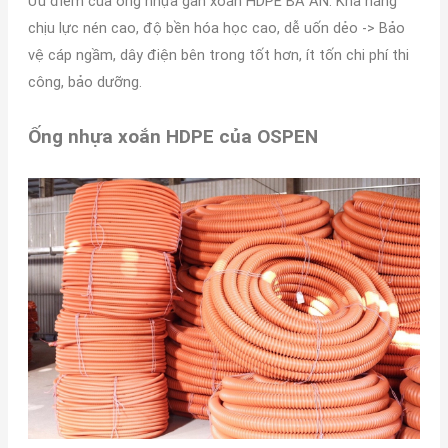
Ưu điểm của ống nhựa gân xoắn HDPE BA AN: Khả năng
chịu lực nén cao, độ bền hóa học cao, dễ uốn dẻo -> Bảo
vệ cáp ngầm, dây điện bên trong tốt hơn, ít tốn chi phí thi
công, bảo dưỡng.
Ống nhựa xoắn HDPE của OSPEN