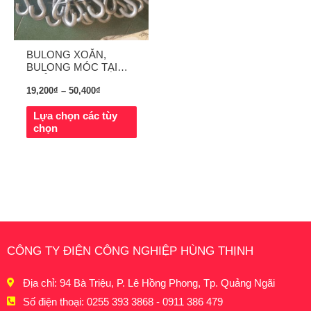
BULONG XOẮN,
BULONG MÓC TẠI
QUẢNG NGÃI
19,200
₫
–
50,400
₫
Lựa chọn các tùy
chọn
CÔNG TY ĐIỆN CÔNG NGHIỆP HÙNG THỊNH
Địa chỉ: 94 Bà Triệu, P. Lê Hồng Phong, Tp. Quảng Ngãi
Số điện thoại: 0255 393 3868 - 0911 386 479