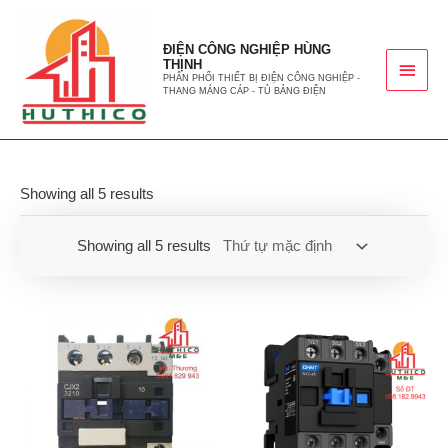
ĐIỆN CÔNG NGHIỆP HÙNG
THỊNH
PHÂN PHỐI THIẾT BỊ ĐIỆN CÔNG NGHIỆP -
THANG MÁNG CÁP - TỦ BẢNG ĐIỆN
Showing all 5 results
Showing all 5 results