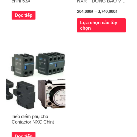
chint 63A
NXR – DÒNG BẢO VỆ
TỪ 0.1 ĐẾN 630A
204,000
₫
–
3,740,000
₫
Đọc tiếp
Lựa chọn các tùy
chọn
Tiếp điểm phụ cho
Contactor NXC Chint
Đọc tiếp