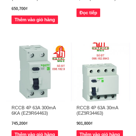
650,700
₫
Đọc tiếp
Thêm vào giỏ hàng
RCCB 4P 63A 300mA
RCCB 4P 63A 30mA
6KA (EZ9R64463)
(EZ9R34463)
745,200
₫
901,800
₫
Thêm vào giỏ hàng
Thêm vào giỏ hàng